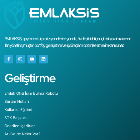
EMLAKSİS, gayrimenkul profesyonellerine yönelik, özelleştirilebilir, güçlü bir yazılım aracıdır.
İlan yönetimi, müşteri portföy genişletme ve iş süreçlerini optimize etme imkanı sunar.
Geliştirme
Emlak Ofisi İsim Bulma Robotu
Sürüm Notları
Kullanıcı Eğitimi
STK Başvuru
Önerilen İçerikler
Ar-Ge'de Neler Var?