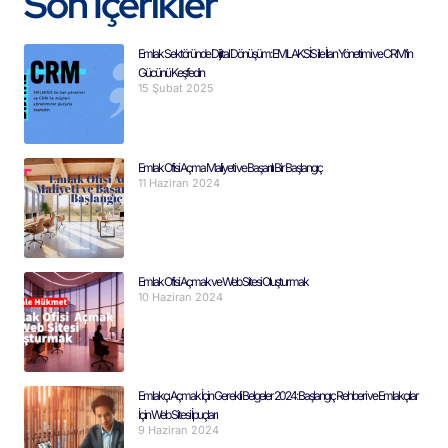
Son İçerikler
Emlak Sektöründe Dijital Dönüşüm: EMLAKSİS ile İlan Yönetimi ve CRM’in
Gücünü Keşfedin
15 Şubat 2025
Emlak Ofisi Açma Maliyeti ve Başarılı Bir Başlangıç
11 Haziran 2024
Emlak Ofisi Açmak ve Web Sitesi Oluşturmak
10 Haziran 2024
Emlakçı Açmak İçin Gerekli Belgeler 2024: Başlangıç Rehberi ve Emlakçılar
İçin Web Sitesi İpuçları
9 Haziran 2024