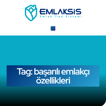
Tag: başarılı emlakçı
özellikleri