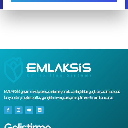
EMLAKSİS, gayrimenkul profesyonellerine yönelik, özelleştirilebilir, güçlü bir yazılım aracıdır.
İlan yönetimi, müşteri portföy genişletme ve iş süreçlerini optimize etme imkanı sunar.
Geliştirme