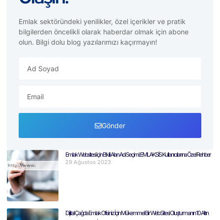
Emlak sektöründeki yenilikler, özel içerikler ve pratik
bilgilerden öncelikli olarak haberdar olmak için abone
olun. Bilgi dolu blog yazılarımızı kaçırmayın!
Gönder
Emlak Websitesi için Etkili Alan Adı Seçimi: EMLAKSİS Kullanıcılarına Özel Rehber
29 Ağustos 2023
Dijital Çağda Emlak Ofisiniz İçin Mükemmel Bir Web Sitesi Oluşturmanın 10 Altın