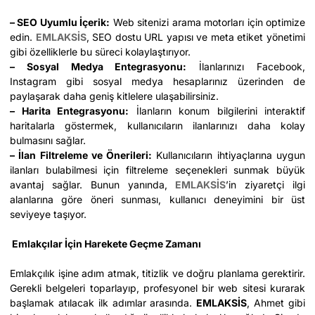
– SEO Uyumlu İçerik:
Web sitenizi arama motorları için optimize
edin.
EMLAKSİS
, SEO dostu URL yapısı ve meta etiket yönetimi
gibi özelliklerle bu süreci kolaylaştırıyor.
– Sosyal Medya Entegrasyonu:
İlanlarınızı Facebook,
Instagram gibi sosyal medya hesaplarınız üzerinden de
paylaşarak daha geniş kitlelere ulaşabilirsiniz.
– Harita Entegrasyonu:
İlanların konum bilgilerini interaktif
haritalarla göstermek, kullanıcıların ilanlarınızı daha kolay
bulmasını sağlar.
– İlan Filtreleme ve Önerileri:
Kullanıcıların ihtiyaçlarına uygun
ilanları bulabilmesi için filtreleme seçenekleri sunmak büyük
avantaj sağlar. Bunun yanında,
EMLAKSİS
’in ziyaretçi ilgi
alanlarına göre öneri sunması, kullanıcı deneyimini bir üst
seviyeye taşıyor.
Emlakçılar İçin Harekete Geçme Zamanı
Emlakçılık işine adım atmak, titizlik ve doğru planlama gerektirir.
Gerekli belgeleri toparlayıp, profesyonel bir web sitesi kurarak
başlamak atılacak ilk adımlar arasında.
EMLAKSİS
, Ahmet gibi