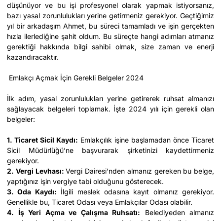
düşünüyor ve bu işi profesyonel olarak yapmak istiyorsanız,
bazı yasal zorunlulukları yerine getirmeniz gerekiyor. Geçtiğimiz
yıl bir arkadaşım Ahmet, bu süreci tamamladı ve işin gerçekten
hızla ilerlediğine şahit oldum. Bu süreçte hangi adımları atmanız
gerektiği hakkında bilgi sahibi olmak, size zaman ve enerji
kazandıracaktır.
Emlakçı Açmak İçin Gerekli Belgeler 2024
İlk adım, yasal zorunlulukları yerine getirerek ruhsat almanızı
sağlayacak belgeleri toplamak. İşte 2024 yılı için gerekli olan
belgeler:
1. Ticaret Sicil Kaydı:
Emlakçılık işine başlamadan önce Ticaret
Sicil Müdürlüğü’ne başvurarak şirketinizi kaydettirmeniz
gerekiyor.
2. Vergi Levhası:
Vergi Dairesi’nden almanız gereken bu belge,
yaptığınız işin vergiye tabi olduğunu gösterecek.
3. Oda Kaydı:
İlgili meslek odasına kayıt olmanız gerekiyor.
Genellikle bu, Ticaret Odası veya Emlakçılar Odası olabilir.
4. İş Yeri Açma ve Çalışma Ruhsatı:
Belediyeden almanız