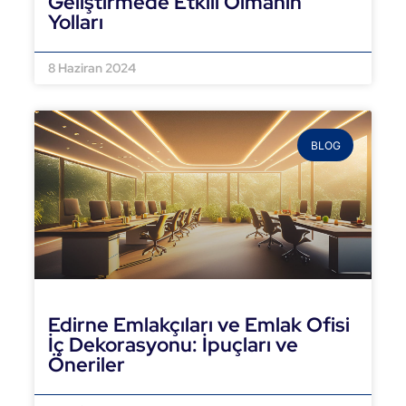
Geliştirmede Etkili Olmanın
Yolları
DEVAMINI OKU »
8 Haziran 2024
BLOG
Edirne Emlakçıları ve Emlak Ofisi
İç Dekorasyonu: İpuçları ve
Öneriler
DEVAMINI OKU »