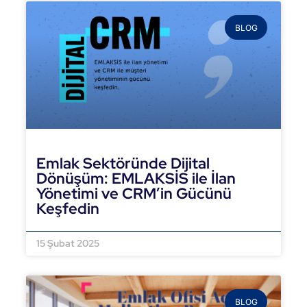
BLOG
Emlak Sektöründe Dijital
Dönüşüm: EMLAKSİS ile İlan
Yönetimi ve CRM’in Gücünü
Keşfedin
DEVAMINI OKU »
15 Şubat 2025
BLOG