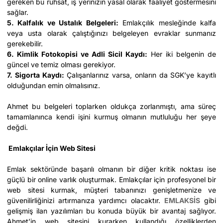
gereken bu ruhsat, iş yerinizin yasal olarak faaliyet göstermesini
sağlar.
5. Kalfalık ve Ustalık Belgeleri:
Emlakçılık mesleğinde kalfa
veya usta olarak çalıştığınızı belgeleyen evraklar sunmanız
gerekebilir.
6. Kimlik Fotokopisi ve Adli Sicil Kaydı:
Her iki belgenin de
güncel ve temiz olması gerekiyor.
7. Sigorta Kaydı:
Çalışanlarınız varsa, onların da SGK’ye kayıtlı
olduğundan emin olmalısınız.
Ahmet bu belgeleri toplarken oldukça zorlanmıştı, ama süreç
tamamlanınca kendi işini kurmuş olmanın mutluluğu her şeye
değdi.
Emlakçılar İçin Web Sitesi
Emlak sektöründe başarılı olmanın bir diğer kritik noktası ise
güçlü bir online varlık oluşturmak. Emlakçılar için profesyonel bir
web sitesi kurmak, müşteri tabanınızı genişletmenize ve
güvenilirliğinizi artırmanıza yardımcı olacaktır.
EMLAKSİS
gibi
gelişmiş ilan yazılımları bu konuda büyük bir avantaj sağlıyor.
Ahmet’in web sitesini kurarken kullandığı özelliklerden