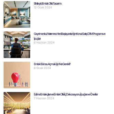
Etkileyici Emlak Ofisi Tasarımı
12 Ocak 2024
Gayrimenkul Yatırımına Yeni Başlayanlar İçin Konut Satış CRM Programı ve
İpuçları
6 Haziran 2024
Emlak Bürosu Açmak İçin Ne Gerekli?
8 Ocak 2024
Edirne Emlakçıları ve Emlak Ofisi İç Dekorasyonu: İpuçları ve Öneriler
7 Haziran 2024