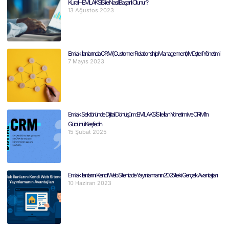
Kuralı – EMLAKSİS ile Nasıl Başarılı Olunur?
13 Ağustos 2023
Emlak İlanlarında CRM( Customer Relationship Management) Müşteri Yönetimi
7 Mayıs 2023
Emlak Sektöründe Dijital Dönüşüm: EMLAKSİS ile İlan Yönetimi ve CRM’in
Gücünü Keşfedin
15 Şubat 2025
Emlak İlanlarını Kendi Web Sitenizde Yayınlamanın 2025’teki Gerçek Avantajları
10 Haziran 2023