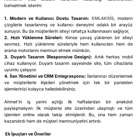
bahsetmek isterim:
1. Modern ve Kullanıcı Dostu Tasarım:
EMLAKSİS
, modern
çizgilerle tasarlanmış ve kullanıcı deneyimi odaklı bir arayüz
sunuyor. Bu da müşterilerin siteyi rahatça kullanmasını sağlıyor,
2. Hızlı Yüklenme Süreleri:
Kimse yavaş yüklenen bir siteyi
sevmez. Hızlı yüklenme süreleriyle hem kullanıcıları hem de
arama motorlarını memnun etmek mümkün.
3. Duyarlı Tasarım (Responsive Design):
Artık herkes mobil
cihaz kullanıyor. Duyarlı tasarım sayesinde site, tüm cihazlarla
uyumlu çalışıyor.
4. İlan Yönetimi ve CRM Entegrasyonu:
İlanlarınızı düzenlemek
ve müşterilerle ilişkileri yönetmek için tek bir panelden
işlemlerinizi kolayca halledebilirsiniz.
Ahmet’in iş yerini açtığı ilk haftalardan bir anekdot
paylaşmalıyım: İlk müşterisi site üzerinden ulaşmıştı ve tüm
işlemleri online olarak takip etmişlerdi. Bu, ona hem zaman
kazandırdı hem de müşteri memnuniyetini artırdı.
Ek İpuçları ve Öneriler