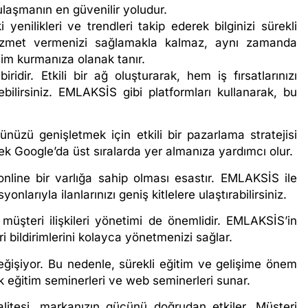
ulaşmanın en güvenilir yoludur.
yenilikleri ve trendleri takip ederek bilginizi sürekli
hizmet vermenizi sağlamakla kalmaz, aynı zamanda
işim kurmanıza olanak tanır.
ridir. Etkili bir ağ oluşturarak, hem iş fırsatlarınızı
ebilirsiniz. EMLAKSİS gibi platformları kullanarak, bu
nüzü genişletmek için etkili bir pazarlama stratejisi
rek Google’da üst sıralarda yer almanıza yardımcı olur.
ine bir varlığa sahip olması esastır. EMLAKSİS ile
larıyla ilanlarınızı geniş kitlelere ulaştırabilirsiniz.
müşteri ilişkileri yönetimi de önemlidir. EMLAKSİS’in
eri bildirimlerini kolayca yönetmenizi sağlar.
ğişiyor. Bu nedenle, sürekli eğitim ve gelişime önem
ak eğitim seminerleri ve web seminerleri sunar.
litesi, markanızın gücünü doğrudan etkiler. Müşteri