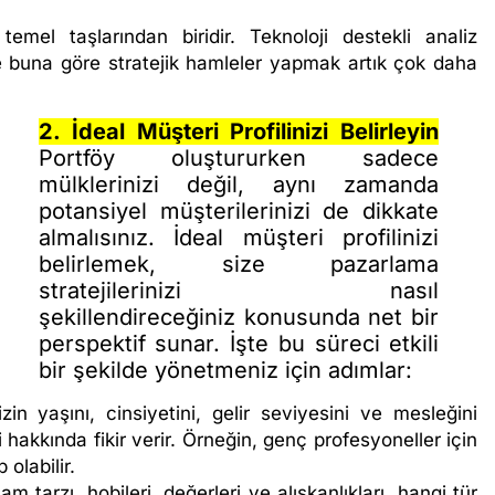
emel taşlarından biridir. Teknoloji destekli analiz
e buna göre stratejik hamleler yapmak artık çok daha
2. İdeal Müşteri Profilinizi Belirleyin
Portföy oluştururken sadece
mülklerinizi değil, aynı zamanda
potansiyel müşterilerinizi de dikkate
almalısınız. İdeal müşteri profilinizi
belirlemek, size pazarlama
stratejilerinizi nasıl
şekillendireceğiniz konusunda net bir
perspektif sunar. İşte bu süreci etkili
bir şekilde yönetmeniz için adımlar:
in yaşını, cinsiyetini, gelir seviyesini ve mesleğini
 hakkında fikir verir. Örneğin, genç profesyoneller için
olabilir.
m tarzı, hobileri, değerleri ve alışkanlıkları, hangi tür