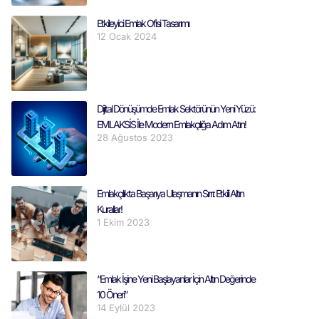
Etkileyici Emlak Ofisi Tasarımı
12 Ocak 2024
Dijital Dönüşümde Emlak Sektörünün Yeni Yüzü:
EMLAKSİS İle Modern Emlakçılığa Adım Atın!
28 Ağustos 2023
Emlakçılıkta Başarıya Ulaşmanın Sırrı: Etkili Altın
Kurallar!
1 Ekim 2023
“Emlak İşine Yeni Başlayanlar İçin Altın Değerinde
10 Öneri”
14 Eylül 2023