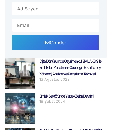
Gönder
Dijital Dönüşümde Gayrimenkul: EMLAKSİS ile
Emlak İlan Yönetiminin Geleceği – Etkin Portföy
Yönetimi, Analizler ve Pazarlama Teknikleri
13 Ağustos 2023
Emlak Sektöründe Yapay Zeka Devrimi
18 Şubat 2024