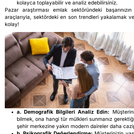
kolayca toplayabilir ve analiz edebilirsiniz.
Pazar araştırması emlak sektöründeki başarınızın t
araçlarıyla, sektördeki en son trendleri yakalamak v
kolay!
a. Demografik Bilgileri Analiz Edin:
Müşteriniz
bilmek, ona hangi tür mülkleri sunmanız gerektiği
şehir merkezine yakın modern daireler daha cazip 
b. Psikografik Değerlendirme:
Müşterinizin yaşa