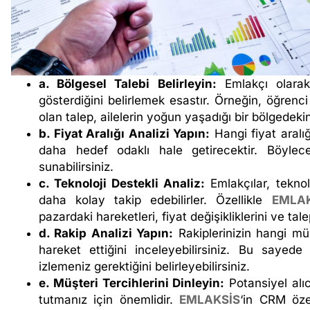
a. Bölgesel Talebi Belirleyin:
Emlakçı olarak 
gösterdiğini belirlemek esastır. Örneğin, öğren
olan talep, ailelerin yoğun yaşadığı bir bölgedeki
b. Fiyat Aralığı Analizi Yapın:
Hangi fiyat aralı
daha hedef odaklı hale getirecektir. Böylece
sunabilirsiniz.
c. Teknoloji Destekli Analiz:
Emlakçılar, teknol
daha kolay takip edebilirler. Özellikle
EMLAK
pazardaki hareketleri, fiyat değişikliklerini ve tal
d. Rakip Analizi Yapın:
Rakiplerinizin hangi mülk
hareket ettiğini inceleyebilirsiniz. Bu sayed
izlemeniz gerektiğini belirleyebilirsiniz.
e. Müşteri Tercihlerini Dinleyin:
Potansiyel alıc
tutmanız için önemlidir.
EMLAKSİS
‘in CRM özel