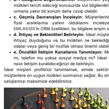
mülkleri tercih edeceği konusunda sizi bilgilendiri
ormana yakın bir konum daha cazip olabilir.
c. Geçmiş Davranışları İnceleyin:
Müşterilerini
fiyat aralıklarına yatkın olduklarını inceley
EMLAKSİS
‘in CRM özellikleri, bu bilgilere erişi
d. İhtiyaç ve Beklentileri Belirleyin:
İdeal müşteri
ihtiyaç duyduğunu ve bu mülkten ne beklediğin
odalar veya geniş bir mutfak olması önemli olabili
e. Öncelikli İletişim Kanallarını Tanımlayın:
Müş
mı, telefon mu yoksa sosyal medya mı? İdeal müşt
nasıl iletişim kurabileceğinizi de belirleyin.
İdeal müşteri profilinizi tanımlamak, emlak sekt
müşterilere en uygun mülkleri sunmanızı sağlar. Bu str
satışlarınızı maksimize edebilirsiniz.