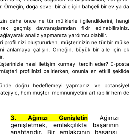
r. Örneğin, doğa sever bir aile için bahçeli bir ev ya da
zin daha önce ne tür mülklerle ilgilendiklerini, hangi
erek geçmiş davranışlarından fikir edinebilirsiniz.
m sağlayarak analiz yapmanıza yardımcı olabilir.
 profilinizi oluştururken, müşterinizin ne tür bir mülke
i anlamaya çalışın. Örneğin, büyük bir aile için ek
r.
terinizle nasıl iletişim kurmayı tercih eder? E-posta
eri profilinizi belirlerken, onunla en etkili şekilde
öründe doğru hedeflemeyi yapmanızı ve potansiyel
atejiyle, hem müşteri memnuniyetini artırabilir hem de
3. Ağınızı Genişletin
Ağınızı
genişletmek, emlakçılıkta başarının
anahtarıdır. Bir emlakçının başarısı,