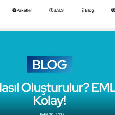
Paketler
S.S.S
Blog
BLOG
asıl Oluşturulur? EM
Kolay!
Eylül 30, 2023