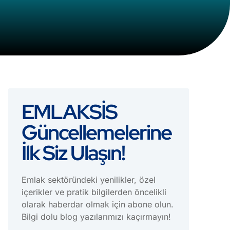
EMLAKSİS
Güncellemelerine
İlk Siz Ulaşın!
Emlak sektöründeki yenilikler, özel
içerikler ve pratik bilgilerden öncelikli
olarak haberdar olmak için abone olun.
Bilgi dolu blog yazılarımızı kaçırmayın!