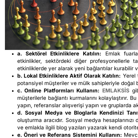
a. Sektörel Etkinliklere Katılın:
Emlak fuarlar
etkinlikler, sektördeki diğer profesyonellerle t
etkinliklerde yer alarak yeni bağlantılar kurabilir ve
b. Lokal Etkinliklere Aktif Olarak Katılın:
Yerel t
potansiyel müşteriler ve mülk sahipleriyle doğal 
c. Online Platformları Kullanın:
EMLAKSİS
gib
müşterilerle bağlantı kurmalarını kolaylaştırır. Bu 
yapın, referanslar alışverişi yapın ve gruplarda ak
d. Sosyal Medya ve Bloglarla Kendinizi Tanıt
oluşturma aracıdır. Sosyal medya hesaplarınızı dü
ve emlakla ilgili blog yazıları yazarak kendi otorit
e. Öneri ve Referans Sistemini Kullanın:
Mevcut