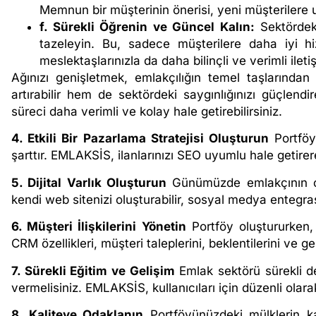
Memnun bir müşterinin önerisi, yeni müşterilere 
f. Sürekli Öğrenin ve Güncel Kalın:
Sektördeki 
tazeleyin. Bu, sadece müşterilere daha iyi 
meslektaşlarınızla da daha bilinçli ve verimli ilet
Ağınızı genişletmek, emlakçılığın temel taşlarından bi
artırabilir hem de sektördeki saygınlığınızı güçlendir
süreci daha verimli ve kolay hale getirebilirsiniz.
4. Etkili Bir Pazarlama Stratejisi Oluşturun
Portföyü
şarttır. EMLAKSİS, ilanlarınızı SEO uyumlu hale getire
5. Dijital Varlık Oluşturun
Günümüzde emlakçının onl
kendi web sitenizi oluşturabilir, sosyal medya entegrasyon
6. Müşteri İlişkilerini Yönetin
Portföy oluştururken, 
CRM özellikleri, müşteri taleplerini, beklentilerini ve g
7. Sürekli Eğitim ve Gelişim
Emlak sektörü sürekli de
vermelisiniz. EMLAKSİS, kullanıcıları için düzenli olar
8. Kaliteye Odaklanın
Portföyünüzdeki mülklerin ka