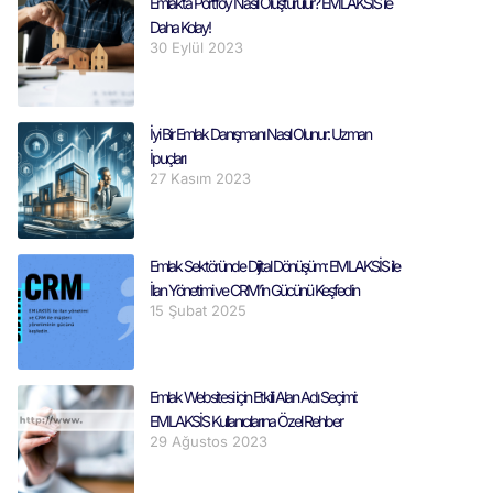
Emlakta Portföy Nasıl Oluşturulur? EMLAKSİS ile
Daha Kolay!
30 Eylül 2023
İyi Bir Emlak Danışmanı Nasıl Olunur: Uzman
İpuçları
27 Kasım 2023
Emlak Sektöründe Dijital Dönüşüm: EMLAKSİS ile
İlan Yönetimi ve CRM’in Gücünü Keşfedin
15 Şubat 2025
Emlak Websitesi için Etkili Alan Adı Seçimi:
EMLAKSİS Kullanıcılarına Özel Rehber
29 Ağustos 2023