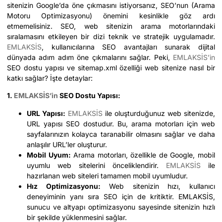
sitenizin Google’da öne çıkmasını istiyorsanız, SEO’nun (Arama
Motoru Optimizasyonu) önemini kesinlikle göz ardı
etmemelisiniz. SEO, web sitenizin arama motorlarındaki
sıralamasını etkileyen bir dizi teknik ve stratejik uygulamadır.
EMLAKSİS
, kullanıcılarına SEO avantajları sunarak dijital
dünyada adım adım öne çıkmalarını sağlar. Peki,
EMLAKSİS’in
SEO dostu yapısı ve sitemap.xml özelliği web sitenize nasıl bir
katkı sağlar? İşte detaylar:
1.
EMLAKSİS’in
SEO Dostu Yapısı:
URL Yapısı:
EMLAKSİS
ile oluşturduğunuz web sitenizde,
URL yapısı SEO dostudur. Bu, arama motorları için web
sayfalarınızın kolayca taranabilir olmasını sağlar ve daha
anlaşılır URL’ler oluşturur.
Mobil Uyum:
Arama motorları, özellikle de Google, mobil
uyumlu web sitelerini önceliklendirir.
EMLAKSİS
ile
hazırlanan web siteleri tamamen mobil uyumludur.
Hız Optimizasyonu:
Web sitenizin hızı, kullanıcı
deneyiminin yanı sıra SEO için de kritiktir. EMLAKSİS,
sunucu ve altyapı optimizasyonu sayesinde sitenizin hızlı
bir şekilde yüklenmesini sağlar.