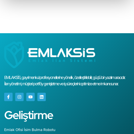
EMLAKSİS, gayrimenkul profesyonellerine yönelik, özelleştirilebilir, güçlü bir yazılım aracıdır.
İlan yönetimi, müşteri portföy genişletme ve iş süreçlerini optimize etme imkanı sunar.
Geliştirme
Emlak Ofisi İsim Bulma Robotu