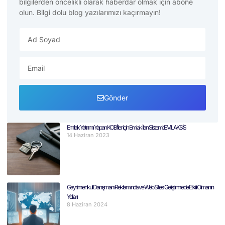
bilgilerden öncelikli olarak haberdar olmak için abone
olun. Bilgi dolu blog yazılarımızı kaçırmayın!
Gönder
Emlak Yatırımı Yapan KOBİ’ler için Emlak İlan Sistemi: EMLAKSİS
14 Haziran 2023
Gayrimenkul Danışmanı Reklamında ve Web Sitesi Geliştirmede Etkili Olmanın
Yolları
8 Haziran 2024