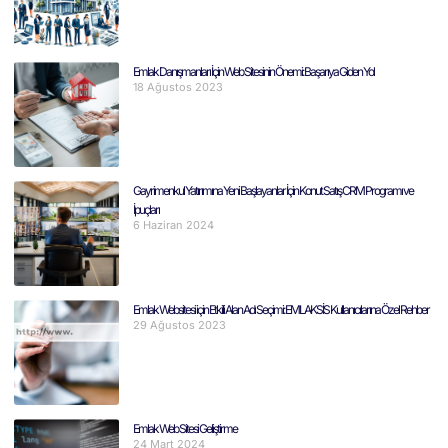
Emlak Danışmanları İçin Web Sitesinin Önemi: Başarıya Giden Yol
18 Ağustos 2023
Gayrimenkul Yatırımına Yeni Başlayanlar İçin Konut Satış CRM Programı ve
İpuçları
6 Haziran 2024
Emlak Websitesi için Etkili Alan Adı Seçimi: EMLAKSİS Kullanıcılarına Özel Rehber
29 Ağustos 2023
Emlak Web Sitesi Geliştirme
24 Mart 2024