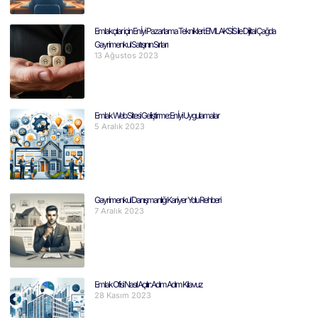
Emlakçılar için En İyi Pazarlama Teknikleri: EMLAKSİS ile Dijital Çağda
Gayrimenkul Satışının Sırları
13 Ağustos 2023
Emlak Web Sitesi Geliştirme: En İyi Uygulamalar
5 Aralık 2023
Gayrimenkul Danışmanlığı Kariyer Yolu Rehberi
7 Aralık 2023
Emlak Ofisi Nasıl Açılır: Adım Adım Kılavuz
28 Kasım 2023