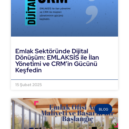
Emlak Sektöründe Dijital
Dönüşüm: EMLAKSİS ile İlan
Yönetimi ve CRM’in Gücünü
Keşfedin
DEVAMINI OKU »
15 Şubat 2025
BLOG