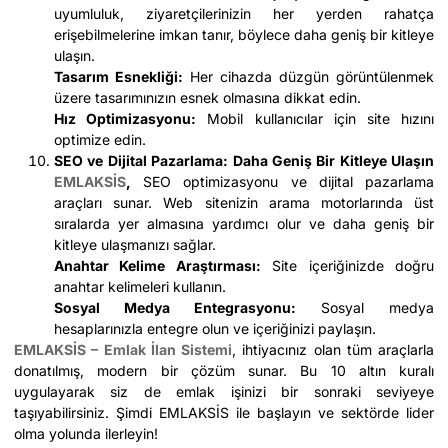
uyumluluk, ziyaretçilerinizin her yerden rahatça
erişebilmelerine imkan tanır, böylece daha geniş bir kitleye
ulaşın.
Tasarım Esnekliği:
Her cihazda düzgün görüntülenmek
üzere tasarımınızın esnek olmasına dikkat edin.
Hız Optimizasyonu:
Mobil kullanıcılar için site hızını
optimize edin.
SEO ve Dijital Pazarlama: Daha Geniş Bir Kitleye Ulaşın
EMLAKSİS
,
SEO optimizasyonu ve dijital pazarlama
araçları sunar. Web sitenizin arama motorlarında üst
sıralarda yer almasına yardımcı olur ve daha geniş bir
kitleye ulaşmanızı sağlar.
Anahtar Kelime Araştırması:
Site içeriğinizde doğru
anahtar kelimeleri kullanın.
Sosyal Medya Entegrasyonu:
Sosyal medya
hesaplarınızla entegre olun ve içeriğinizi paylaşın.
EMLAKSİS – Emlak İlan Sistemi
, ihtiyacınız olan tüm araçlarla
donatılmış, modern bir çözüm sunar. Bu 10 altın kuralı
uygulayarak siz de emlak işinizi bir sonraki seviyeye
taşıyabilirsiniz. Şimdi EMLAKSİS ile başlayın ve sektörde lider
olma yolunda ilerleyin!