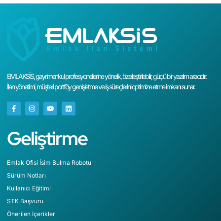
EMLAKSİS, gayrimenkul profesyonellerine yönelik, özelleştirilebilir, güçlü bir yazılım aracıdır.
İlan yönetimi, müşteri portföy genişletme ve iş süreçlerini optimize etme imkanı sunar.
Geliştirme
Emlak Ofisi İsim Bulma Robotu
Sürüm Notları
Kullanıcı Eğitimi
STK Başvuru
Önerilen İçerikler