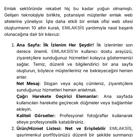
Emlak sektöründe rekabet hiç bu kadar yoğun olmamıştı.
Gelişen teknolojiyle birlikte, potansiyel müşteriler emlak web
sitelerine yöneliyor. İşte daha etkili bir emlak ofisi web sitesi
oluşturmanın 10 altın kuralı,
EMLAKSİS
yardımıyla nasıl başarılı
olunacağına dair bir kılavuz:
Ana Sayfa: İlk İzlenim Her Şeydir!
İlk izlenimler son
derece önemli.
EMLAKSİS
‘in kullanıcı dostu arayüzü,
ziyaretçilere sunduğunuz hizmetleri kolayca göstermenizi
sağlar. Temiz, düzenli ve bilgilendirici bir ana sayfa
oluşturun, böylece müşterileriniz ne bekleyeceğini hemen
anlar.
Net Mesaj:
Slogan veya açılış cümleniz, ziyaretçilere
sunduğunuz hizmetleri hemen anlatmalı.
Çağrı Harekete Geçirici Elemanlar:
Ana sayfada
kullanıcıları harekete geçirecek düğmeler veya bağlantılar
ekleyin.
Kaliteli Görseller:
Profesyonel fotoğraflar kullanarak
siteye profesyonellik katabilirsiniz.
Ürün/Hizmet Listesi: Net ve Erişilebilir
EMLAKSİS
,
gayrimenkul portföyünüzü düzenli bir şekilde sunmanızı