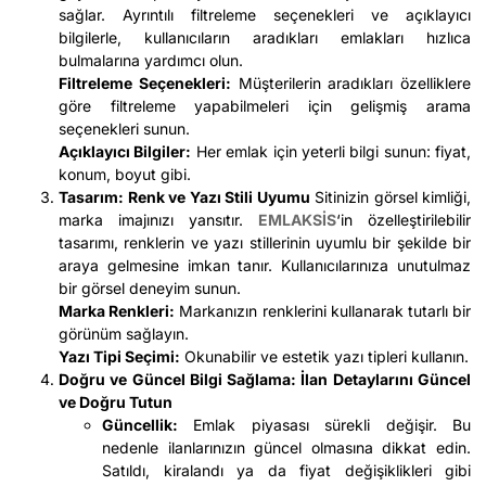
sağlar. Ayrıntılı filtreleme seçenekleri ve açıklayıcı
bilgilerle, kullanıcıların aradıkları emlakları hızlıca
bulmalarına yardımcı olun.
Filtreleme Seçenekleri:
Müşterilerin aradıkları özelliklere
göre filtreleme yapabilmeleri için gelişmiş arama
seçenekleri sunun.
Açıklayıcı Bilgiler:
Her emlak için yeterli bilgi sunun: fiyat,
konum, boyut gibi.
Tasarım: Renk ve Yazı Stili Uyumu
Sitinizin görsel kimliği,
marka imajınızı yansıtır.
EMLAKSİS
‘in özelleştirilebilir
tasarımı, renklerin ve yazı stillerinin uyumlu bir şekilde bir
araya gelmesine imkan tanır. Kullanıcılarınıza unutulmaz
bir görsel deneyim sunun.
Marka Renkleri:
Markanızın renklerini kullanarak tutarlı bir
görünüm sağlayın.
Yazı Tipi Seçimi:
Okunabilir ve estetik yazı tipleri kullanın.
Doğru ve Güncel Bilgi Sağlama: İlan Detaylarını Güncel
ve Doğru Tutun
Güncellik:
Emlak piyasası sürekli değişir. Bu
nedenle ilanlarınızın güncel olmasına dikkat edin.
Satıldı, kiralandı ya da fiyat değişiklikleri gibi