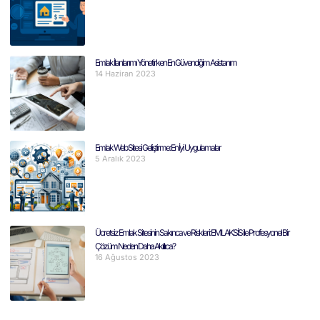
Emlak İlanlarımı Yönetirken En Güvendiğim Asistanım
14 Haziran 2023
Emlak Web Sitesi Geliştirme: En İyi Uygulamalar
5 Aralık 2023
Ücretsiz Emlak Sitesinin Sakınca ve Riskleri: EMLAKSİS ile Profesyonel Bir
Çözüm Neden Daha Akıllıca?
16 Ağustos 2023