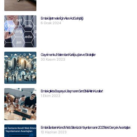
Emlak İşletmeleri İçin Alan Adı Sahipliği
6 Ocak 2024
Gayrimenkul Yatırımları: Karlı İpuçları ve Stratejiler
30 Kasım 2023
Emlakçılıkta Başarıya Ulaşmanın Sırrı: Etkili Altın Kurallar!
1 Ekim 2023
Emlak İlanlarını Kendi Web Sitenizde Yayınlamanın 2025’teki Gerçek Avantajları
10 Haziran 2023