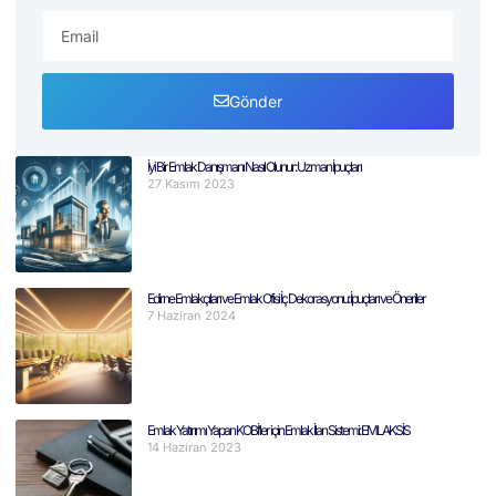
Gönder
İyi Bir Emlak Danışmanı Nasıl Olunur: Uzman İpuçları
27 Kasım 2023
Edirne Emlakçıları ve Emlak Ofisi İç Dekorasyonu: İpuçları ve Öneriler
7 Haziran 2024
Emlak Yatırımı Yapan KOBİ’ler için Emlak İlan Sistemi: EMLAKSİS
14 Haziran 2023