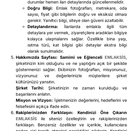
durumlar hemen ilan detaylarında güncellenmelidir.
Doğru Bilgi:
Emlak fotoğrafları, metrekare, oda
sayısı, fiyat gibi bilgilerin doğru ve eksiksiz olması
gerekir. Yanıltıcı bilgi, siteye olan güveni azaltabilir.
Detaylandırma:
İlanlarda emlakla ilgili tüm
detaylara yer vermek, ziyaretçilere aradıkları bilgiye
kolayca ulaşmalarını sağlar. Özellikle bina yaşı,
ısıtma türü, kat bilgisi gibi detaylar ekstra bilgi
olarak sunulmalıdır.
Hakkımızda Sayfası: Samimi ve Eğlenceli
EMLAKSİS
,
şirketinizin kim olduğunu ve ne yaptığını açık bir şekilde
göstermenizi sağlar. Ekibinizin fotoğrafları, misyonunuz,
vizyonunuz ve değerlerinizle müşterilere şirket
kültürünüzü yansıtın.
Şirket Tarihi:
Şirketinizin ne zaman kurulduğu ve
başarılarını anlatın.
Misyon ve Vizyon:
İşletmenizin değerlerini, hedeflerini ve
felsefesini açıkça ifade edin.
Rakiplerinizden Farklılaşın: Kendinizi Öne Çıkarın
EMLAKSİS
ile sitenizi özelleştirin ve rakiplerinizden
farklılaşın. Benzersiz özellikler ve içerikle, kullanıcılara
neden sizi tercih etmeleri gerektiğini gösterin. Kendinizi