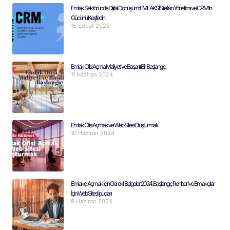
Emlak Sektöründe Dijital Dönüşüm: EMLAKSİS ile İlan Yönetimi ve CRM’in
Gücünü Keşfedin
15 Şubat 2025
Emlak Ofisi Açma Maliyeti ve Başarılı Bir Başlangıç
11 Haziran 2024
Emlak Ofisi Açmak ve Web Sitesi Oluşturmak
10 Haziran 2024
Emlakçı Açmak İçin Gerekli Belgeler 2024: Başlangıç Rehberi ve Emlakçılar
İçin Web Sitesi İpuçları
9 Haziran 2024