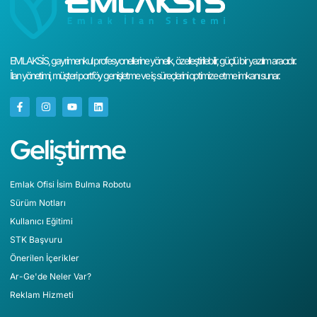
EMLAKSİS, gayrimenkul profesyonellerine yönelik, özelleştirilebilir, güçlü bir yazılım aracıdır.
İlan yönetimi, müşteri portföy genişletme ve iş süreçlerini optimize etme imkanı sunar.
Geliştirme
Emlak Ofisi İsim Bulma Robotu
Sürüm Notları
Kullanıcı Eğitimi
STK Başvuru
Önerilen İçerikler
Ar-Ge'de Neler Var?
Reklam Hizmeti