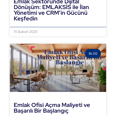
Emlak Sektöründe Dijital
Dönüşüm: EMLAKSİS ile İlan
Yönetimi ve CRM’in Gücünü
Keşfedin
DEVAMINI OKU »
15 Şubat 2025
BLOG
Emlak Ofisi Açma Maliyeti ve
Başarılı Bir Başlangıç