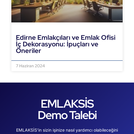
Edirne Emlakçıları ve Emlak Ofisi
İç Dekorasyonu: İpuçları ve
Öneriler
DEVAMINI OKU »
7 Haziran 2024
EMLAKSİS
Demo Talebi
EMLAKSİS’in sizin işinize nasıl yardımcı olabileceğini