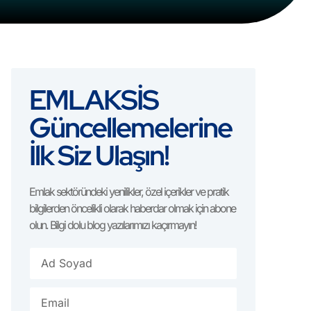
EMLAKSİS
Güncellemelerine
İlk Siz Ulaşın!
Emlak sektöründeki yenilikler, özel içerikler ve pratik
bilgilerden öncelikli olarak haberdar olmak için abone
olun. Bilgi dolu blog yazılarımızı kaçırmayın!