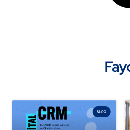
Fayd
BLOG