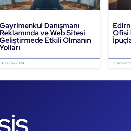
Gayrimenkul Danışmanı
Edirn
Reklamında ve Web Sitesi
Ofisi
Geliştirmede Etkili Olmanın
İpuçl
Yolları
DEVAMI
DEVAMINI OKU »
8 Haziran 2024
7 Haziran 
SİS