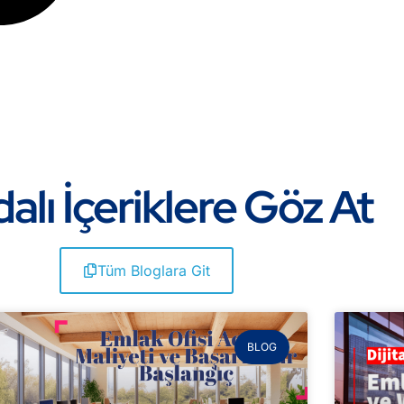
alı İçeriklere Göz At
Tüm Bloglara Git
BLOG