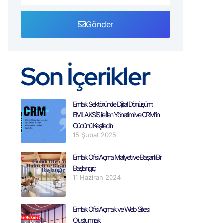
Gönder
Son İçerikler
Emlak Sektöründe Dijital Dönüşüm:
EMLAKSİS ile İlan Yönetimi ve CRM’in
Gücünü Keşfedin
15 Şubat 2025
Emlak Ofisi Açma Maliyeti ve Başarılı Bir
Başlangıç
11 Haziran 2024
Emlak Ofisi Açmak ve Web Sitesi
Oluşturmak