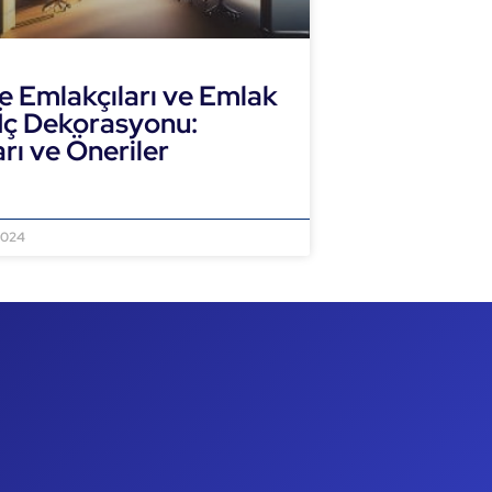
e Emlakçıları ve Emlak
 İç Dekorasyonu:
arı ve Öneriler
NI OKU »
2024