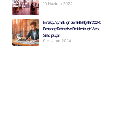
10 Haziran 2024
Emlakçı Açmak İçin Gerekli Belgeler 2024:
Başlangıç Rehberi ve Emlakçılar İçin Web
Sitesi İpuçları
9 Haziran 2024