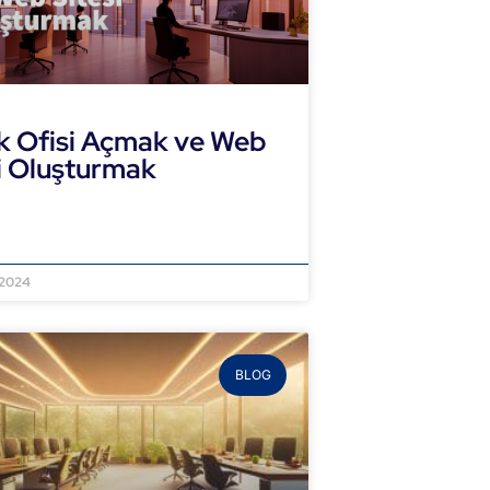
k Ofisi Açmak ve Web
i Oluşturmak
NI OKU »
 2024
BLOG