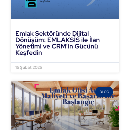
Emlak Sektöründe Dijital
Dönüşüm: EMLAKSİS ile İlan
Yönetimi ve CRM’in Gücünü
Keşfedin
DEVAMINI OKU »
15 Şubat 2025
BLOG