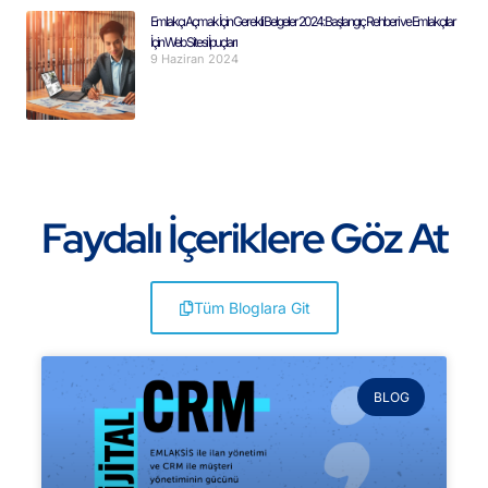
Emlakçı Açmak İçin Gerekli Belgeler 2024: Başlangıç Rehberi ve Emlakçılar
İçin Web Sitesi İpuçları
9 Haziran 2024
Faydalı İçeriklere Göz At
Tüm Bloglara Git
BLOG