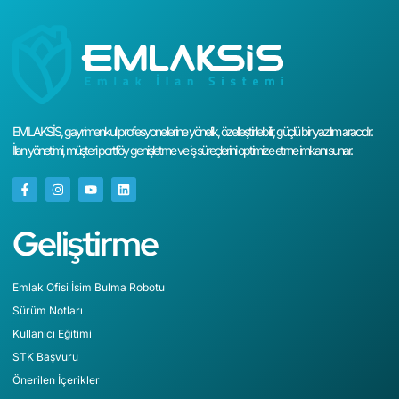
EMLAKSİS, gayrimenkul profesyonellerine yönelik, özelleştirilebilir, güçlü bir yazılım aracıdır.
İlan yönetimi, müşteri portföy genişletme ve iş süreçlerini optimize etme imkanı sunar.
Geliştirme
Emlak Ofisi İsim Bulma Robotu
Sürüm Notları
Kullanıcı Eğitimi
STK Başvuru
Önerilen İçerikler