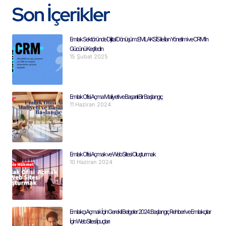
Son İçerikler
Emlak Sektöründe Dijital Dönüşüm: EMLAKSİS ile İlan Yönetimi ve CRM’in
Gücünü Keşfedin
15 Şubat 2025
Emlak Ofisi Açma Maliyeti ve Başarılı Bir Başlangıç
11 Haziran 2024
Emlak Ofisi Açmak ve Web Sitesi Oluşturmak
10 Haziran 2024
Emlakçı Açmak İçin Gerekli Belgeler 2024: Başlangıç Rehberi ve Emlakçılar
İçin Web Sitesi İpuçları