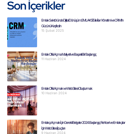
Son İçerikler
Emlak Sektöründe Dijital Dönüşüm: EMLAKSİS ile İlan Yönetimi ve CRM’in
Gücünü Keşfedin
15 Şubat 2025
Emlak Ofisi Açma Maliyeti ve Başarılı Bir Başlangıç
11 Haziran 2024
Emlak Ofisi Açmak ve Web Sitesi Oluşturmak
10 Haziran 2024
Emlakçı Açmak İçin Gerekli Belgeler 2024: Başlangıç Rehberi ve Emlakçılar
İçin Web Sitesi İpuçları
9 Haziran 2024