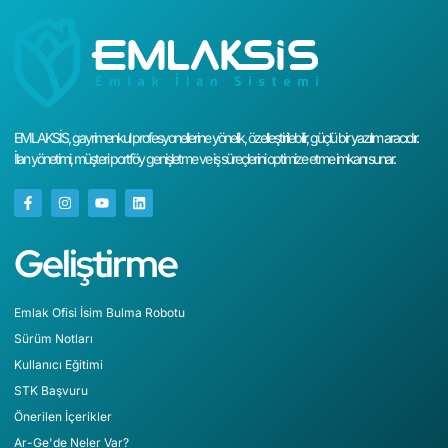
EMLAKSİS, gayrimenkul profesyonellerine yönelik, özelleştirilebilir, güçlü bir yazılım aracıdır.
İlan yönetimi, müşteri portföy genişletme ve iş süreçlerini optimize etme imkanı sunar.
Geliştirme
Emlak Ofisi İsim Bulma Robotu
Sürüm Notları
Kullanıcı Eğitimi
STK Başvuru
Önerilen İçerikler
Ar-Ge'de Neler Var?