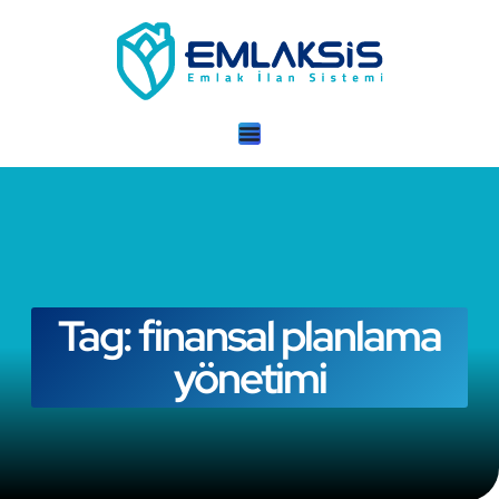
Tag: finansal planlama
yönetimi