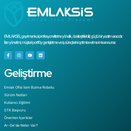
EMLAKSİS, gayrimenkul profesyonellerine yönelik, özelleştirilebilir, güçlü bir yazılım aracıdır.
İlan yönetimi, müşteri portföy genişletme ve iş süreçlerini optimize etme imkanı sunar.
Geliştirme
Emlak Ofisi İsim Bulma Robotu
Sürüm Notları
Kullanıcı Eğitimi
STK Başvuru
Önerilen İçerikler
Ar-Ge'de Neler Var?