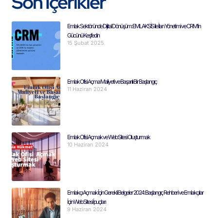
Son İçerikler
Emlak Sektöründe Dijital Dönüşüm: EMLAKSİS ile İlan Yönetimi ve CRM’in
Gücünü Keşfedin
15 Şubat 2025
Emlak Ofisi Açma Maliyeti ve Başarılı Bir Başlangıç
11 Haziran 2024
Emlak Ofisi Açmak ve Web Sitesi Oluşturmak
10 Haziran 2024
Emlakçı Açmak İçin Gerekli Belgeler 2024: Başlangıç Rehberi ve Emlakçılar
İçin Web Sitesi İpuçları
9 Haziran 2024