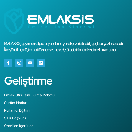
EMLAKSİS, gayrimenkul profesyonellerine yönelik, özelleştirilebilir, güçlü bir yazılım aracıdır.
İlan yönetimi, müşteri portföy genişletme ve iş süreçlerini optimize etme imkanı sunar.
Geliştirme
Emlak Ofisi İsim Bulma Robotu
Sürüm Notları
Kullanıcı Eğitimi
STK Başvuru
Önerilen İçerikler