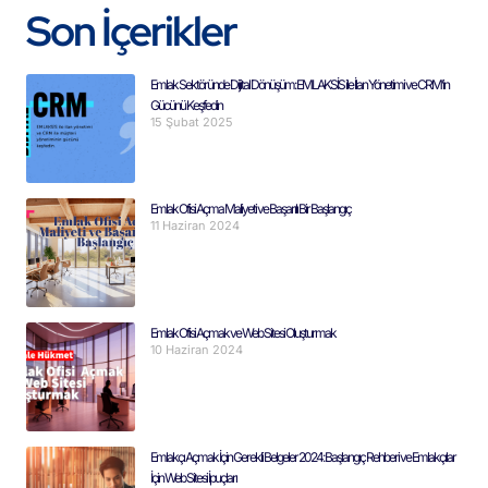
Son İçerikler
Emlak Sektöründe Dijital Dönüşüm: EMLAKSİS ile İlan Yönetimi ve CRM’in
Gücünü Keşfedin
15 Şubat 2025
Emlak Ofisi Açma Maliyeti ve Başarılı Bir Başlangıç
11 Haziran 2024
Emlak Ofisi Açmak ve Web Sitesi Oluşturmak
10 Haziran 2024
Emlakçı Açmak İçin Gerekli Belgeler 2024: Başlangıç Rehberi ve Emlakçılar
İçin Web Sitesi İpuçları