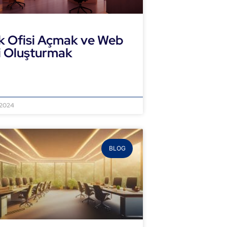
k Ofisi Açmak ve Web
i Oluşturmak
NI OKU »
 2024
BLOG