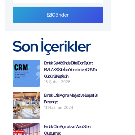
Gönder
Son İçerikler
Emlak Sektöründe Dijital Dönüşüm:
EMLAKSİS ile İlan Yönetimi ve CRM’in
Gücünü Keşfedin
15 Şubat 2025
Emlak Ofisi Açma Maliyeti ve Başarılı Bir
Başlangıç
11 Haziran 2024
Emlak Ofisi Açmak ve Web Sitesi
Oluşturmak