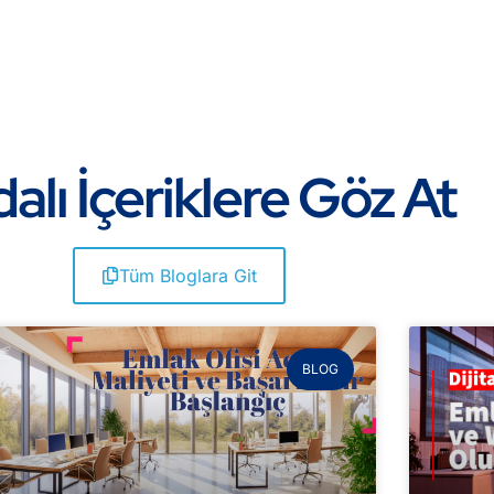
alı İçeriklere Göz At
Tüm Bloglara Git
BLOG