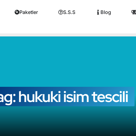
Paketler
S.S.S
Blog
ag: hukuki isim tescili