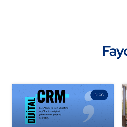
Fayd
BLOG