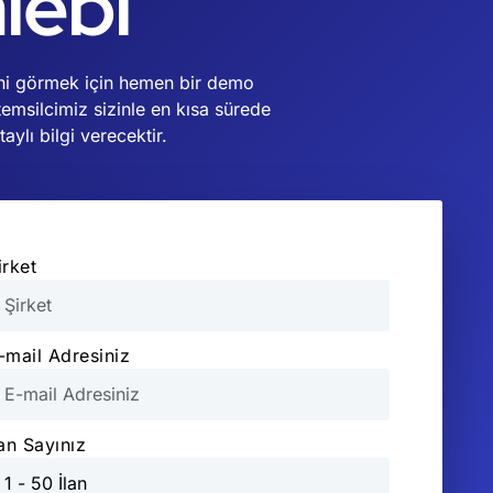
lebi
ğini görmek için hemen bir demo
temsilcimiz sizinle en kısa sürede
ylı bilgi verecektir.
irket
-mail Adresiniz
lan Sayınız