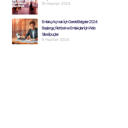
10 Haziran 2024
Emlakçı Açmak İçin Gerekli Belgeler 2024:
Başlangıç Rehberi ve Emlakçılar İçin Web
Sitesi İpuçları
9 Haziran 2024