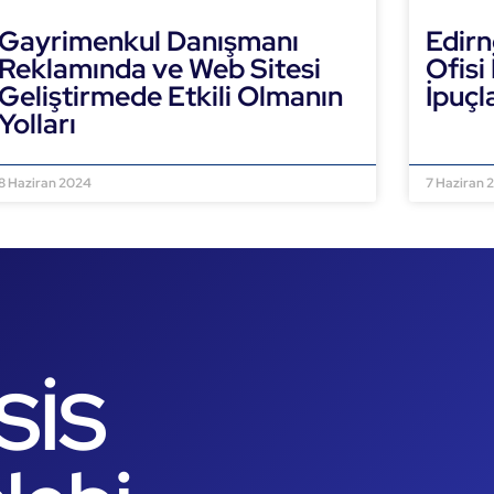
Gayrimenkul Danışmanı
Edirn
Reklamında ve Web Sitesi
Ofisi
Geliştirmede Etkili Olmanın
İpuçl
Yolları
DEVAMI
DEVAMINI OKU »
8 Haziran 2024
7 Haziran 
SİS