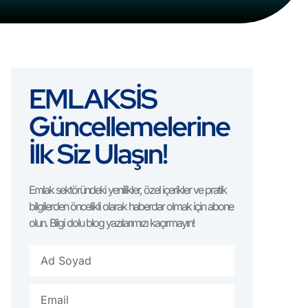
EMLAKSİS
Güncellemelerine
İlk Siz Ulaşın!
Emlak sektöründeki yenilikler, özel içerikler ve pratik
bilgilerden öncelikli olarak haberdar olmak için abone
olun. Bilgi dolu blog yazılarımızı kaçırmayın!