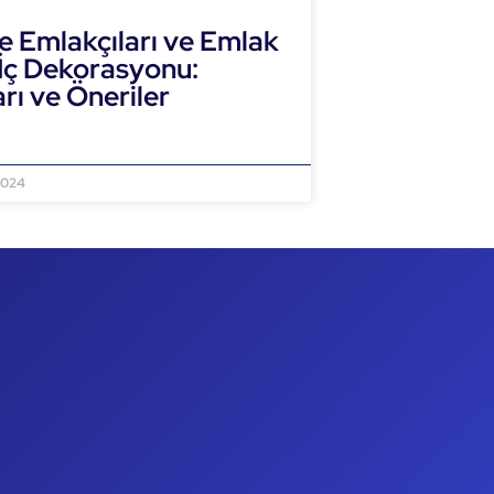
e Emlakçıları ve Emlak
 İç Dekorasyonu:
arı ve Öneriler
NI OKU »
2024