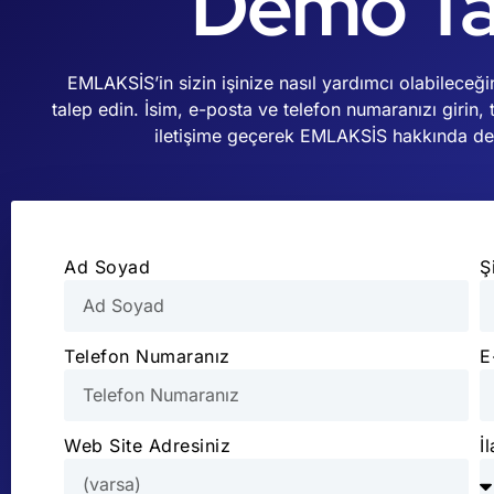
Demo Ta
EMLAKSİS’in sizin işinize nasıl yardımcı olabilece
talep edin. İsim, e-posta ve telefon numaranızı girin, 
iletişime geçerek EMLAKSİS hakkında deta
Ad Soyad
Ş
Telefon Numaranız
E
Web Site Adresiniz
İ