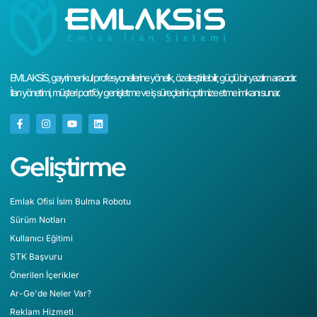
EMLAKSİS, gayrimenkul profesyonellerine yönelik, özelleştirilebilir, güçlü bir yazılım aracıdır.
İlan yönetimi, müşteri portföy genişletme ve iş süreçlerini optimize etme imkanı sunar.
Geliştirme
Emlak Ofisi İsim Bulma Robotu
Sürüm Notları
Kullanıcı Eğitimi
STK Başvuru
Önerilen İçerikler
Ar-Ge'de Neler Var?
Reklam Hizmeti