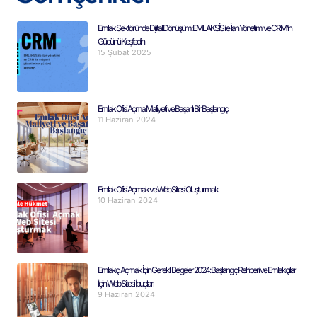
Emlak Sektöründe Dijital Dönüşüm: EMLAKSİS ile İlan Yönetimi ve CRM’in
Gücünü Keşfedin
15 Şubat 2025
Emlak Ofisi Açma Maliyeti ve Başarılı Bir Başlangıç
11 Haziran 2024
Emlak Ofisi Açmak ve Web Sitesi Oluşturmak
10 Haziran 2024
Emlakçı Açmak İçin Gerekli Belgeler 2024: Başlangıç Rehberi ve Emlakçılar
İçin Web Sitesi İpuçları
9 Haziran 2024