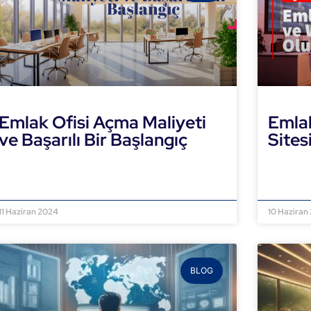
Emlak Ofisi Açma Maliyeti
Emla
ve Başarılı Bir Başlangıç
Sites
DEVAMINI OKU »
DEVAMI
11 Haziran 2024
10 Haziran
BLOG