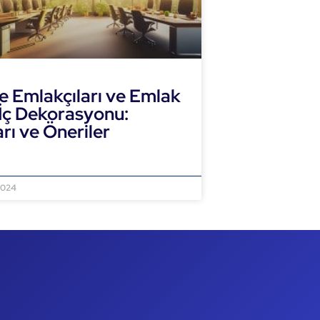
e Emlakçıları ve Emlak
 İç Dekorasyonu:
arı ve Öneriler
NI OKU »
2024