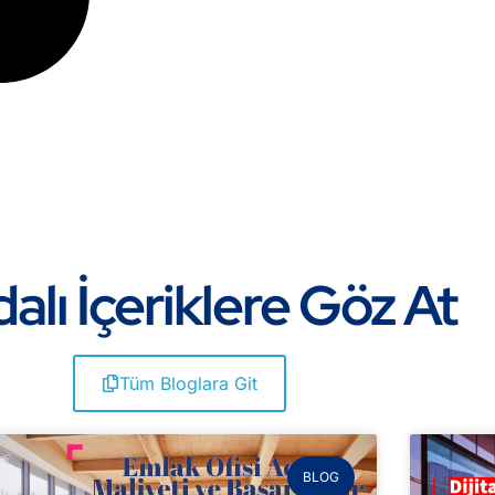
alı İçeriklere Göz At
Tüm Bloglara Git
BLOG