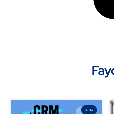
Fayd
BLOG