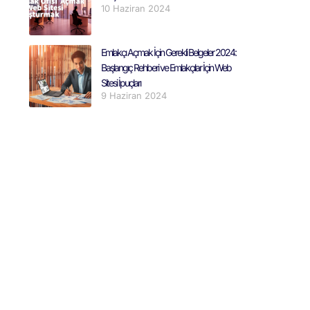
10 Haziran 2024
Emlakçı Açmak İçin Gerekli Belgeler 2024:
Başlangıç Rehberi ve Emlakçılar İçin Web
Sitesi İpuçları
9 Haziran 2024