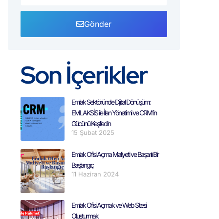
Gönder
Son İçerikler
Emlak Sektöründe Dijital Dönüşüm:
EMLAKSİS ile İlan Yönetimi ve CRM’in
Gücünü Keşfedin
15 Şubat 2025
Emlak Ofisi Açma Maliyeti ve Başarılı Bir
Başlangıç
11 Haziran 2024
Emlak Ofisi Açmak ve Web Sitesi
Oluşturmak