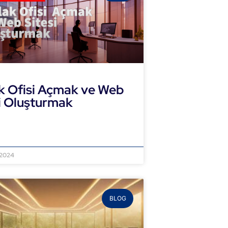
k Ofisi Açmak ve Web
i Oluşturmak
NI OKU »
 2024
BLOG