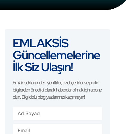
EMLAKSİS
Güncellemelerine
İlk Siz Ulaşın!
Emlak sektöründeki yenilikler, özel içerikler ve pratik
bilgilerden öncelikli olarak haberdar olmak için abone
olun. Bilgi dolu blog yazılarımızı kaçırmayın!