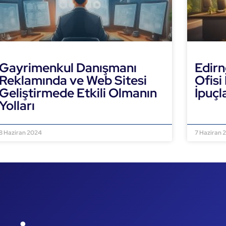
Gayrimenkul Danışmanı
Edirn
Reklamında ve Web Sitesi
Ofisi
Geliştirmede Etkili Olmanın
İpuçl
Yolları
DEVAMI
DEVAMINI OKU »
8 Haziran 2024
7 Haziran 