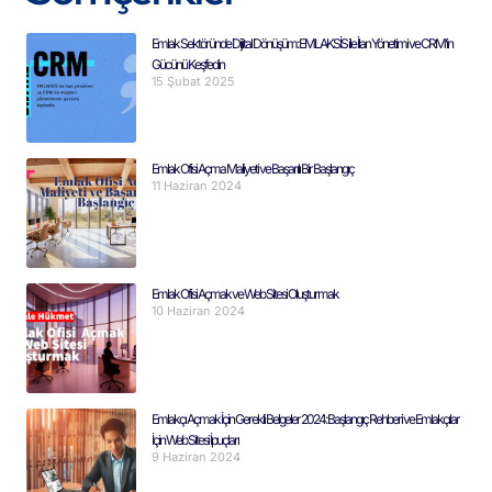
Emlak Sektöründe Dijital Dönüşüm: EMLAKSİS ile İlan Yönetimi ve CRM’in
Gücünü Keşfedin
15 Şubat 2025
Emlak Ofisi Açma Maliyeti ve Başarılı Bir Başlangıç
11 Haziran 2024
Emlak Ofisi Açmak ve Web Sitesi Oluşturmak
10 Haziran 2024
Emlakçı Açmak İçin Gerekli Belgeler 2024: Başlangıç Rehberi ve Emlakçılar
İçin Web Sitesi İpuçları
9 Haziran 2024