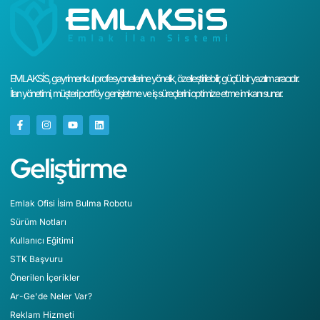
EMLAKSİS, gayrimenkul profesyonellerine yönelik, özelleştirilebilir, güçlü bir yazılım aracıdır.
İlan yönetimi, müşteri portföy genişletme ve iş süreçlerini optimize etme imkanı sunar.
Geliştirme
Emlak Ofisi İsim Bulma Robotu
Sürüm Notları
Kullanıcı Eğitimi
STK Başvuru
Önerilen İçerikler
Ar-Ge'de Neler Var?
Reklam Hizmeti