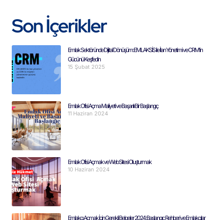
Son İçerikler
Emlak Sektöründe Dijital Dönüşüm: EMLAKSİS ile İlan Yönetimi ve CRM’in
Gücünü Keşfedin
15 Şubat 2025
Emlak Ofisi Açma Maliyeti ve Başarılı Bir Başlangıç
11 Haziran 2024
Emlak Ofisi Açmak ve Web Sitesi Oluşturmak
10 Haziran 2024
Emlakçı Açmak İçin Gerekli Belgeler 2024: Başlangıç Rehberi ve Emlakçılar