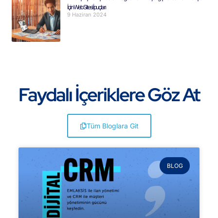
İçin Web Sitesi İpuçları
9 Haziran 2024
Faydalı İçeriklere Göz At
Tüm Bloglara Git
BLOG