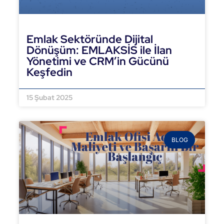
Emlak Sektöründe Dijital
Dönüşüm: EMLAKSİS ile İlan
Yönetimi ve CRM’in Gücünü
Keşfedin
DEVAMINI OKU »
15 Şubat 2025
BLOG