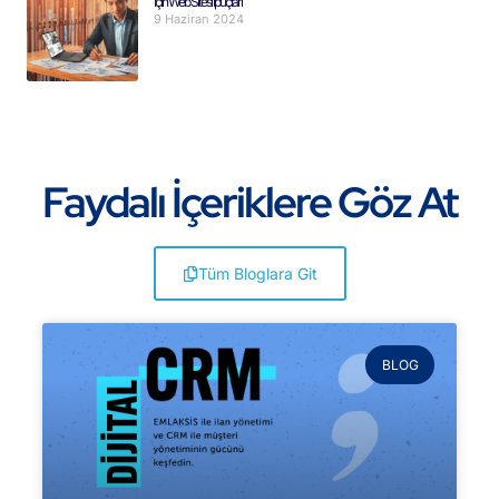
İçin Web Sitesi İpuçları
9 Haziran 2024
Faydalı İçeriklere Göz At
Tüm Bloglara Git
BLOG