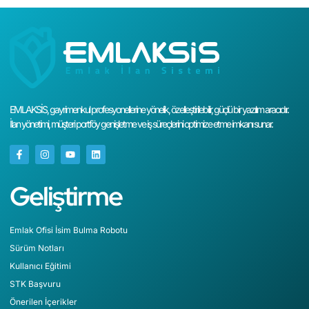
EMLAKSİS, gayrimenkul profesyonellerine yönelik, özelleştirilebilir, güçlü bir yazılım aracıdır.
İlan yönetimi, müşteri portföy genişletme ve iş süreçlerini optimize etme imkanı sunar.
Geliştirme
Emlak Ofisi İsim Bulma Robotu
Sürüm Notları
Kullanıcı Eğitimi
STK Başvuru
Önerilen İçerikler