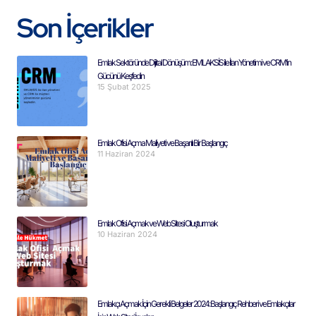
Son İçerikler
Emlak Sektöründe Dijital Dönüşüm: EMLAKSİS ile İlan Yönetimi ve CRM’in
Gücünü Keşfedin
15 Şubat 2025
Emlak Ofisi Açma Maliyeti ve Başarılı Bir Başlangıç
11 Haziran 2024
Emlak Ofisi Açmak ve Web Sitesi Oluşturmak
10 Haziran 2024
Emlakçı Açmak İçin Gerekli Belgeler 2024: Başlangıç Rehberi ve Emlakçılar