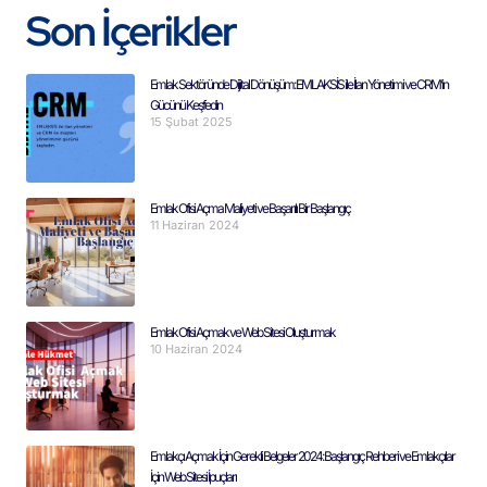
Son İçerikler
Emlak Sektöründe Dijital Dönüşüm: EMLAKSİS ile İlan Yönetimi ve CRM’in
Gücünü Keşfedin
15 Şubat 2025
Emlak Ofisi Açma Maliyeti ve Başarılı Bir Başlangıç
11 Haziran 2024
Emlak Ofisi Açmak ve Web Sitesi Oluşturmak
10 Haziran 2024
Emlakçı Açmak İçin Gerekli Belgeler 2024: Başlangıç Rehberi ve Emlakçılar
İçin Web Sitesi İpuçları