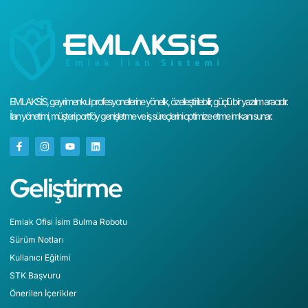
EMLAKSİS, gayrimenkul profesyonellerine yönelik, özelleştirilebilir, güçlü bir yazılım aracıdır.
İlan yönetimi, müşteri portföy genişletme ve iş süreçlerini optimize etme imkanı sunar.
Geliştirme
Emlak Ofisi İsim Bulma Robotu
Sürüm Notları
Kullanıcı Eğitimi
STK Başvuru
Önerilen İçerikler