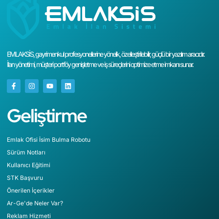
EMLAKSİS, gayrimenkul profesyonellerine yönelik, özelleştirilebilir, güçlü bir yazılım aracıdır.
İlan yönetimi, müşteri portföy genişletme ve iş süreçlerini optimize etme imkanı sunar.
Geliştirme
Emlak Ofisi İsim Bulma Robotu
Sürüm Notları
Kullanıcı Eğitimi
STK Başvuru
Önerilen İçerikler
Ar-Ge'de Neler Var?
Reklam Hizmeti