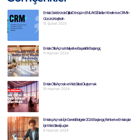
Emlak Sektöründe Dijital Dönüşüm: EMLAKSİS ile İlan Yönetimi ve CRM’in
Gücünü Keşfedin
15 Şubat 2025
Emlak Ofisi Açma Maliyeti ve Başarılı Bir Başlangıç
11 Haziran 2024
Emlak Ofisi Açmak ve Web Sitesi Oluşturmak
10 Haziran 2024
Emlakçı Açmak İçin Gerekli Belgeler 2024: Başlangıç Rehberi ve Emlakçılar
İçin Web Sitesi İpuçları
9 Haziran 2024